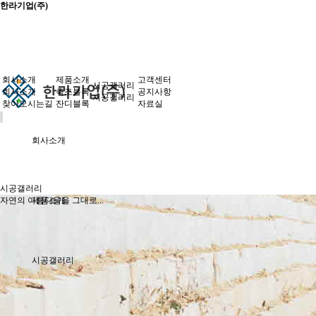
한라기업(주)
회사소개
제품소개
고객센터
시공갤러리
회사소개
축조블록
공지사항
시공갤러리
찾아오시는길
잔디블록
자료실
회사소개
시공갤러리
자연의 아름다움을 그대로...
제품소개
시공갤러리