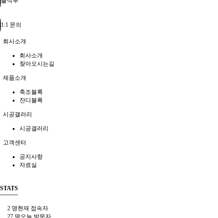
출석부
1:1 문의
회사소개
회사소개
찾아오시는길
제품소개
축조블록
잔디블록
시공갤러리
시공갤러리
고객센터
공지사항
자료실
STATS
2 명
현재 접속자
27 명
오늘 방문자